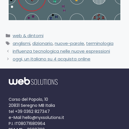
web & dintorni
anglismi
,
dizionario
,
nuove-parole
,
terminologia
influenza tecnologica nelle nuove espressioni
oggi, un italiano su 4 acquista online
Corso del Popolo, 10
20831 Seregno MB Italia
tel +39 0362 827347
e-Mail hello@nyxsolutions.it
P.I. IT08071680964