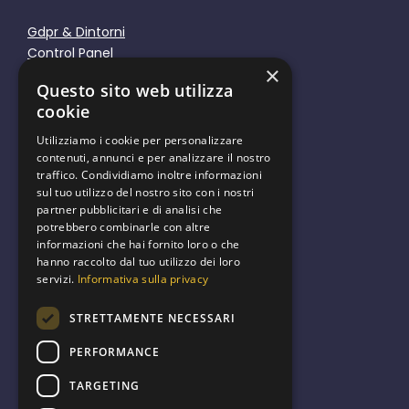
Gdpr & Dintorni
Control Panel
×
Responsive Tools
Questo sito web utilizza
Cookie Policy
cookie
Privacy Policy
Utilizziamo i cookie per personalizzare
contenuti, annunci e per analizzare il nostro
traffico. Condividiamo inoltre informazioni
sul tuo utilizzo del nostro sito con i nostri
partner pubblicitari e di analisi che
We are green
potrebbero combinarle con altre
informazioni che hai fornito loro o che
hanno raccolto dal tuo utilizzo dei loro
servizi.
Informativa sulla privacy
STRETTAMENTE NECESSARI
PERFORMANCE
The internet should be a global
public good healthy for the planet
TARGETING
and for the people who use it.