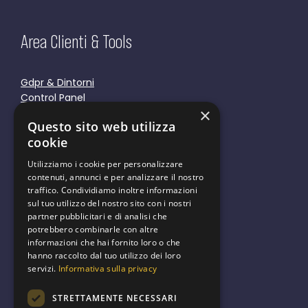
Area Clienti & Tools
Gdpr & Dintorni
Control Panel
×
Responsive Tools
Questo sito web utilizza
Cookie Policy
cookie
Privacy Policy
Utilizziamo i cookie per personalizzare
contenuti, annunci e per analizzare il nostro
traffico. Condividiamo inoltre informazioni
sul tuo utilizzo del nostro sito con i nostri
partner pubblicitari e di analisi che
We are green
potrebbero combinarle con altre
informazioni che hai fornito loro o che
hanno raccolto dal tuo utilizzo dei loro
servizi.
Informativa sulla privacy
STRETTAMENTE NECESSARI