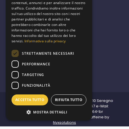
contenuti, annunci e per analizzare il nostro
traffico. Condividiamo inoltre informazioni
sul tuo utilizzo del nostro sito con i nostri
partner pubblicitari e di analisi che
We are green
potrebbero combinarle con altre
informazioni che hai fornito loro o che
hanno raccolto dal tuo utilizzo dei loro
servizi.
Informativa sulla privacy
STRETTAMENTE NECESSARI
PERFORMANCE
The internet should be a global
public good healthy for the planet
TARGETING
and for the people who use it.
FUNZIONALITÀ
ACCETTA TUTTO
RIFIUTA TUTTO
© 2023
Nyx Solutions
Corso del Popolo 10 Seregno
Monza-Brianza Tel : +39 (0362) 82 73 47 e-Mail:
hello@nyxsolutions.it | P.I. 08071680964<br
MOSTRA DETTAGLI
All Rights Reserved. | Made with
& Caffeine by
Nyxsolutions