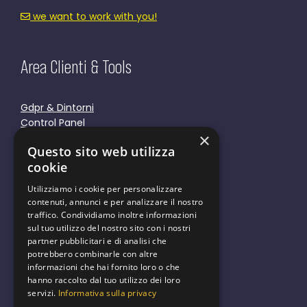
we want to work with you!
Area Clienti & Tools
Gdpr & Dintorni
Control Panel
×
Responsive Tools
Questo sito web utilizza
Cookie Policy
cookie
Privacy Policy
Utilizziamo i cookie per personalizzare
contenuti, annunci e per analizzare il nostro
traffico. Condividiamo inoltre informazioni
sul tuo utilizzo del nostro sito con i nostri
partner pubblicitari e di analisi che
We are green
potrebbero combinarle con altre
informazioni che hai fornito loro o che
hanno raccolto dal tuo utilizzo dei loro
servizi.
Informativa sulla privacy