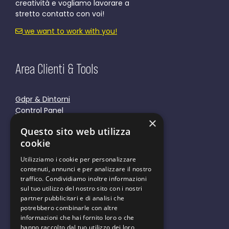
creatività e vogliamo lavorare a
stretto contatto con voi!
we want to work with you!
Area Clienti & Tools
Gdpr & Dintorni
Control Panel
×
Responsive Tools
Questo sito web utilizza
Cookie Policy
cookie
Privacy Policy
Utilizziamo i cookie per personalizzare
contenuti, annunci e per analizzare il nostro
traffico. Condividiamo inoltre informazioni
sul tuo utilizzo del nostro sito con i nostri
partner pubblicitari e di analisi che
We are green
potrebbero combinarle con altre
informazioni che hai fornito loro o che
hanno raccolto dal tuo utilizzo dei loro