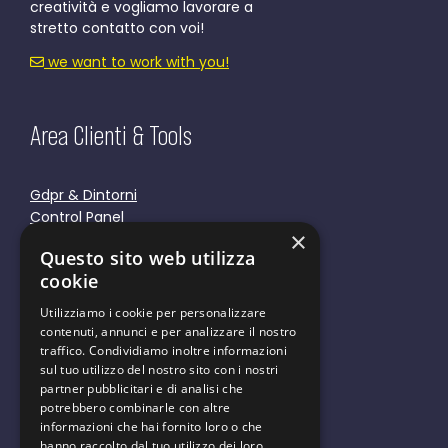
creatività e vogliamo lavorare a
stretto contatto con voi!
we want to work with you!
Area Clienti & Tools
Gdpr & Dintorni
Control Panel
×
Responsive Tools
Questo sito web utilizza
Cookie Policy
cookie
Privacy Policy
Utilizziamo i cookie per personalizzare
contenuti, annunci e per analizzare il nostro
traffico. Condividiamo inoltre informazioni
sul tuo utilizzo del nostro sito con i nostri
partner pubblicitari e di analisi che
We are green
potrebbero combinarle con altre
informazioni che hai fornito loro o che
hanno raccolto dal tuo utilizzo dei loro