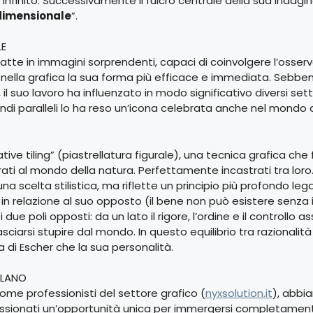
di infinito. Successivamente il fulcro centrale della sua indagin
idimensionale
”.
LE
tratte in immagini sorprendenti, capaci di coinvolgere l’osserv
va nella grafica la sua forma più efficace e immediata. Seb
l suo lavoro ha influenzato in modo significativo diversi settori
mondi paralleli lo ha reso un’icona celebrata anche nel mon
tive tiling” (piastrellatura figurale), una tecnica grafica che fo
ati al mondo della natura. Perfettamente incastrati tra loro. 
a scelta stilistica, ma riflette un principio più profondo lega
in relazione al suo opposto (il bene non può esistere senza il
due poli opposti: da un lato il rigore, l’ordine e il controllo as
sciarsi stupire dal mondo. In questo equilibrio tra razionalità 
 di Escher che la sua personalità.
ILANO
ome professionisti del settore grafico (
nyxsolution.it
), abbi
ssionati un’opportunità unica per immergersi completamente 