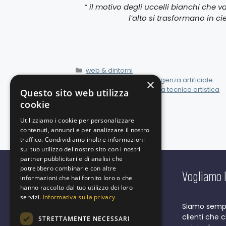
“ il motivo degli uccelli bianchi che v
l’alto si trasformano in c
web & dintorni
Browser web con intelligenza artificiale
×
Il collage non è solo una tecnica artistica
Questo sito web utilizza
cookie
Utilizziamo i cookie per personalizzare
contenuti, annunci e per analizzare il nostro
traffico. Condividiamo inoltre informazioni
sul tuo utilizzo del nostro sito con i nostri
partner pubblicitari e di analisi che
potrebbero combinarle con altre
Vogliamo l
informazioni che hai fornito loro o che
hanno raccolto dal tuo utilizzo dei loro
servizi.
Informativa sulla privacy
Corso del Popolo, 10
Siamo sempre
20831 Seregno MB Italia
clienti che 
STRETTAMENTE NECESSARI
tel +39 0362 827347