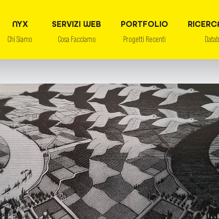
NYX
SERVIZI WEB
PORTFOLIO
RICERC
Chi Siamo
Cosa Facciamo
Progetti Recenti
Data