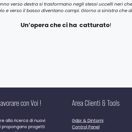
anno verso destra si trasformano negli stessi uccelli neri che
ielo e verso il basso diventano campi. Giorno a sinistra che d
Un’opera che ci ha catturato
!
avorare con Voi !
Area Clienti & Tools
 alla ricerca di nuovi
Gdpr & Dintorni
ci propongano progetti
Control Panel