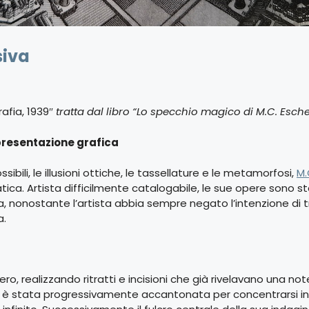
siva
rafia, 1939″
tratta dal libro “Lo specchio magico di M.C. Esch
ppresentazione grafica
bili, le illusioni ottiche, le tassellature e le metamorfosi,
M.
ica. Artista difficilmente catalogabile, le sue opere sono s
ca, nonostante l’artista abbia sempre negato l’intenzione di
a.
ero, realizzando ritratti e incisioni che già rivelavano una not
a è stata progressivamente accantonata per concentrarsi in