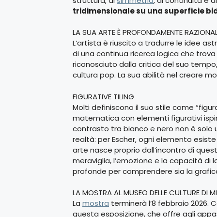
struttura, di
simmetria
, di continuità e 
tridimensionale su una superficie b
LA SUA ARTE È PROFONDAMENTE RAZIONA
L’artista è riuscito a tradurre le idee as
di una continua ricerca logica che tro
riconosciuto dalla critica del suo tempo, i
cultura pop. La sua abilità nel creare 
FIGURATIVE TILING
Molti definiscono il suo stile come “figura
matematica con elementi figurativi ispir
contrasto tra bianco e nero non è solo un
realtà: per Escher, ogni elemento esiste 
arte nasce proprio dall’incontro di questi 
meraviglia, l’emozione e la capacità di la
profonde per comprendere sia la grafica
LA MOSTRA AL MUSEO DELLE CULTURE DI M
La
mostra
terminerà l’8 febbraio 2026. C
questa esposizione, che offre agli appa