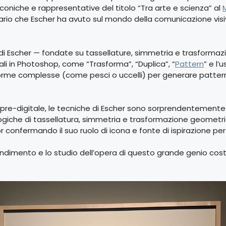
coniche e rappresentative del titolo “Tra arte e scienza” al
ario che Escher ha avuto sul mondo della comunicazione visi
rafie di Escher — fondate su tassellature, simmetria e trasfo
tali in Photoshop, come “Trasforma”, “Duplica”, “
Pattern
” e l’
me complesse (come pesci o uccelli) per generare pattern infin
re-digitale, le tecniche di Escher sono sorprendentemente a
ogiche di tassellatura, simmetria e trasformazione geometrica 
onfermando il suo ruolo di icona e fonte di ispirazione per l
ofondimento e lo studio dell’opera di questo grande genio cos