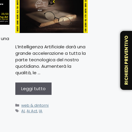
 una
RICHIEDI PREVENTIVO
L’Intelligenza Artificiale darà una
grande accelerazione a tutta la
parte tecnologica del nostro
quotidiano. Aumenterà la
qualità, le …
Leggi tutto
web & dintorni
AI
,
Ai Act
,
IA