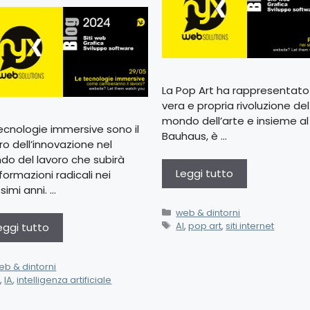
La Pop Art ha rappresentato
vera e propria rivoluzione del
mondo dell’arte e insieme al
ecnologie immersive sono il
Bauhaus, è …
ro dell’innovazione nel
o del lavoro che subirà
Leggi tutto
formazioni radicali nei
simi anni. …
web & dintorni
AI
,
pop art
,
siti internet
eggi tutto
eb & dintorni
I
,
IA
,
intelligenza artificiale