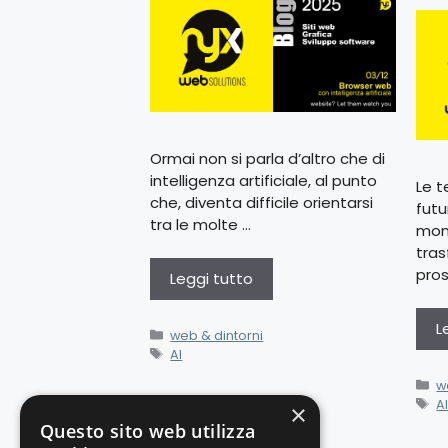
Ormai non si parla d’altro che di
intelligenza artificiale, al punto
Le t
che, diventa difficile orientarsi
futu
tra le molte …
mond
tras
pros
Leggi tutto
L
web & dintorni
AI
w
A
×
Questo sito web utilizza