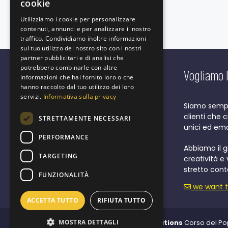
cookie
Utilizziamo i cookie per personalizzare
contenuti, annunci e per analizzare il nostro
traffico. Condividiamo inoltre informazioni
sul tuo utilizzo del nostro sito con i nostri
partner pubblicitari e di analisi che
potrebbero combinarle con altre
Vogliamo l
informazioni che hai fornito loro o che
hanno raccolto dal tuo utilizzo dei loro
servizi.
Informativa sulla privacy
Corso del Popolo, 10
Siamo sempre
20831 Seregno MB Italia
clienti che 
STRETTAMENTE NECESSARI
tel +39 0362 827347
unici ed emo
e-Mail hello@nyxsolutions.it
PERFORMANCE
P.I. IT08071680964
Abbiamo il g
TARGETING
REA MB - 2600702
creatività e
stretto cont
FUNZIONALITÀ
we want t
ACCETTA TUTTO
RIFIUTA TUTTO
MOSTRA DETTAGLI
© 2023
Nyx Solutions
Corso del Pop